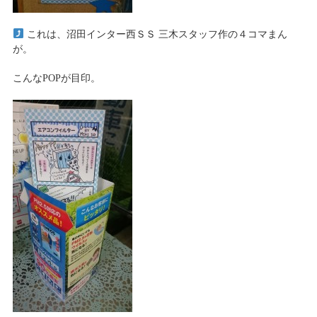
これは、沼田インター西ＳＳ 三木スタッフ作の４コマまん
が。
こんなPOPが目印。