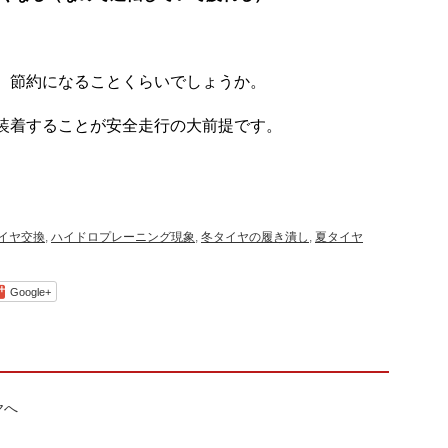
、節約になることくらいでしょうか。
装着することが安全走行の大前提です。
イヤ交換
,
ハイドロプレーニング現象
,
冬タイヤの履き潰し
,
夏タイヤ
Google+
ヤへ