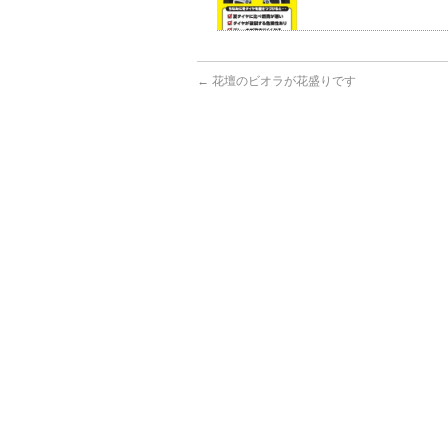
←
花壇のビオラが花盛りです