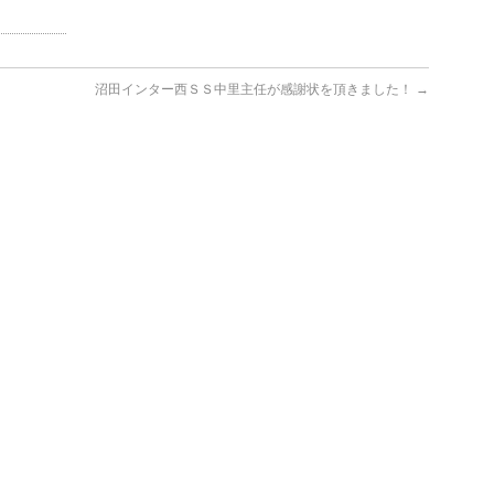
沼田インター西ＳＳ中里主任が感謝状を頂きました！
→