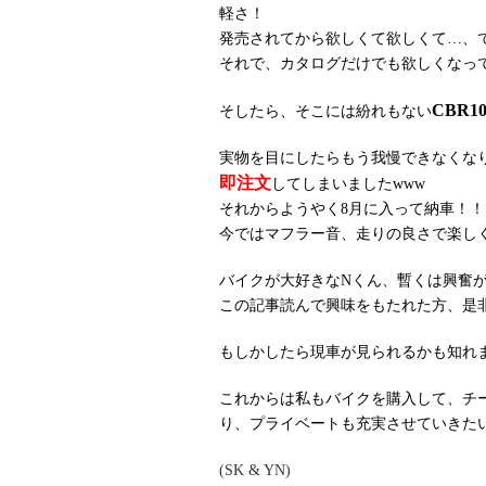
軽さ！
発売されてから欲しくて欲しくて…、
それで、カタログだけでも欲しくなっ
CBR1
そしたら、そこには紛れもない
実物を目にしたらもう我慢できなくな
即注文
してしまいましたwww
それからようやく8月に入って納車！！
今ではマフラー音、走りの良さで楽し
バイクが大好きなNくん、暫くは興奮
この記事読んで興味をもたれた方、是
もしかしたら現車が見られるかも知れ
これからは私もバイクを購入して、チ
り、プライベートも充実させていきた
(SK & YN)