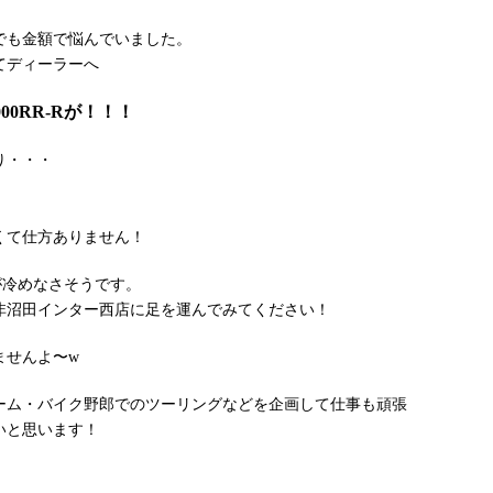
でも金額で悩んでいました。
てディーラーへ
000RR-Rが！！！
り・・・
くて仕方ありません！
が冷めなさそうです。
非沼田インター西店に足を運んでみてください！
ませんよ〜w
ーム・バイク野郎でのツーリングなどを企画して仕事も頑張
いと思います！