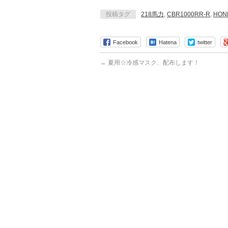
投稿タグ
218馬力
,
CBR1000RR-R
,
HON
Facebook
Hatena
twitter
←
夏用☆冷感マスク、配布します！