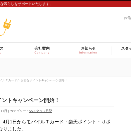
適な暮らしをサポートいたします。
お電
ス
会社案内
お知らせ
スタ
ce
Company
Information
イルＴカード☆ お得なポイントキャンペーン開始！
イントキャンペーン開始！
月11日
カテゴリー :
SSスタッフ日記
、4月1日からモバイルＴカード・楽天ポイント・ｄポ
なりました。