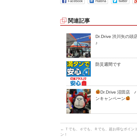
Facebook
Hatena
twitter
関連記事
Dr.Drive 渋川矢の
♪
防災週間です
Dr.Drive 沼田店
ンキャンペーン
←
Ｔでも、ｄでも、Ｒでも、超お得なポイン
ン！