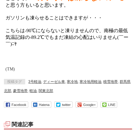
と思う方もいると思います。
ガソリンも凍らせることはできますが・・・
こちらは-90℃にならないと凍りませんので、南極の最低
気温記録の-89.2℃でもまだ凍結の心配はいりません(￣ー
￣)ﾆﾔ
(TM)
投稿タグ
3号軽油
,
ディーゼル車
,
寒冷地
,
寒冷地用軽油
,
積雪地帯
,
群馬県
北部
,
豪雪地帯
,
軽油
,
関東北部
Facebook
Hatena
twitter
Google+
LINE
関連記事