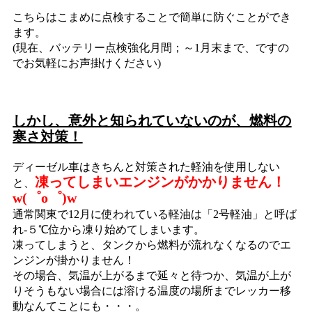
こちらはこまめに点検することで簡単に防ぐことができ
ます。
(現在、バッテリー点検強化月間；～1月末まで、ですの
でお気軽にお声掛けください)
しかし、意外と知られていないのが、燃料の
寒さ対策！
ディーゼル車はきちんと対策された軽油を使用しない
凍ってしまいエンジンがかかりません！
と、
w(゜o゜)w
通常関東で12月に使われている軽油は「2号軽油」と呼ば
れ-５℃位から凍り始めてしまいます。
凍ってしまうと、タンクから燃料が流れなくなるのでエ
ンジンが掛かりません！
その場合、気温が上がるまで延々と待つか、気温が上が
りそうもない場合には溶ける温度の場所までレッカー移
動なんてことにも・・・。