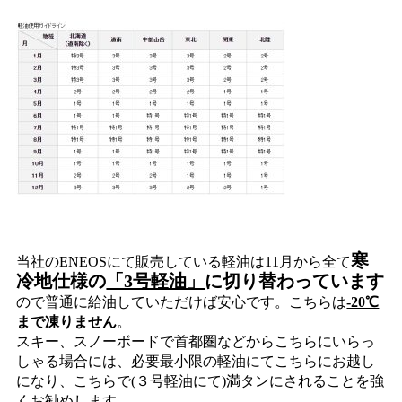
寒
当社のENEOSにて販売している軽油は11月から全て
冷地仕様の
「3号軽油」
に切り替わっています
ので普通に給油していただけば安心です。こちらは
-20℃
まで凍りません
。
スキー、スノーボードで首都圏などからこちらにいらっ
しゃる場合には、必要最小限の軽油にてこちらにお越し
になり、こちらで(３号軽油にて)満タンにされることを強
くお勧めします。