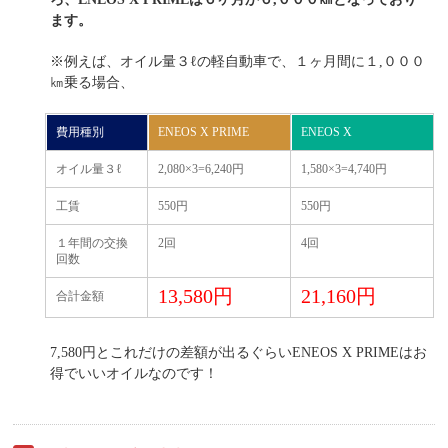
ます。
※例えば、オイル量３ℓの軽自動車で、１ヶ月間に１,０００
㎞乗る場合、
費用種別
ENEOS X PRIME
ENEOS X
オイル量３ℓ
2,080×3=6,240円
1,580×3=4,740円
工賃
550円
550円
１年間の交換
2回
4回
回数
13,580円
21,160円
合計金額
7,580円とこれだけの差額が出るぐらいENEOS X PRIMEはお
得でいいオイルなのです！