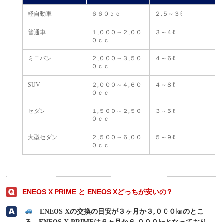
軽自動車
６６０ｃｃ
２.５～３ℓ
普通車
１,０００～２,００
３～４ℓ
０ｃｃ
ミニバン
２,０００～３,５０
４～６ℓ
０ｃｃ
SUV
２,０００～４,６０
４～８ℓ
０ｃｃ
セダン
１,５００～２,５０
３～５ℓ
０ｃｃ
大型セダン
２,５００～６,００
５～９ℓ
０ｃｃ
ENEOS X PRIME と ENEOS Xどっちが安いの？
ENEOS Xの交換の目安が３ヶ月か３,０００㎞のとこ
ろ、ENEOS X PRIMEは６ヶ月か６,０００㎞となっており