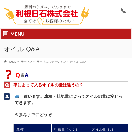
MENU
オイル Q&A
HOME
»
サービス
»
サービスステーション
»
オイル Q&A
Q
&
A
車によって入るオイルの量は違うの？
違います。車種・排気量によってオイルの量は変わっ
てきます。
※参考までにどうぞ
車種
排気量（ｃｃ）
オイル量（ℓ）